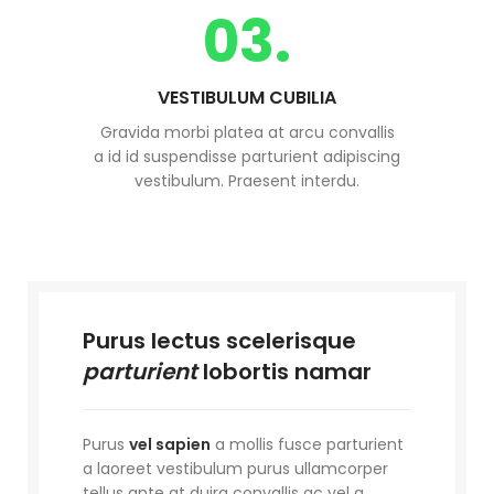
03.
VESTIBULUM CUBILIA
Gravida morbi platea at arcu convallis
a id id suspendisse parturient adipiscing
vestibulum. Praesent interdu.
Purus lectus scelerisque
parturient
lobortis namar
Purus
vel sapien
a mollis fusce parturient
a laoreet vestibulum purus ullamcorper
tellus ante at duira convallis ac vel a